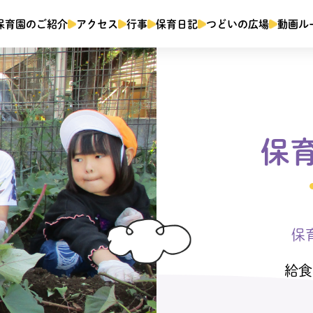
保育園のご紹介
アクセス
行事
保育日記
つどいの広場
動画ル
保
保
給食