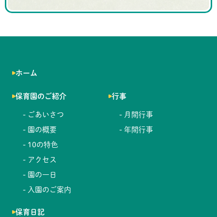
ホーム
保育園のご紹介
行事
- ごあいさつ
- 月間行事
- 園の概要
- 年間行事
- 10の特色
- アクセス
- 園の一日
- 入園のご案内
保育日記