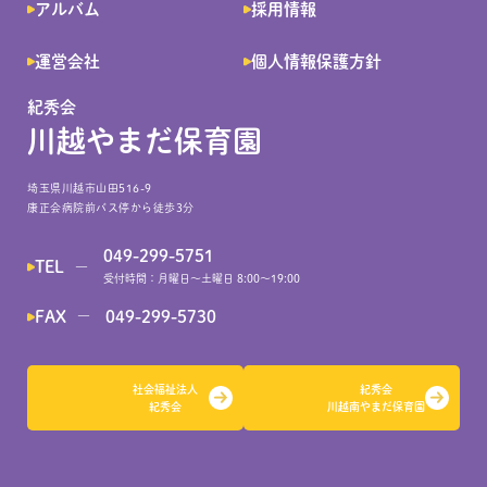
アルバム
採用情報
運営会社
個人情報保護方針
紀秀会
川越やまだ保育園
埼玉県川越市山田516-9
康正会病院前バス停から徒歩3分
049-299-5751
TEL
―
受付時間：月曜日～土曜日 8:00～19:00
FAX
049-299-5730
―
社会福祉法人
紀秀会
紀秀会
川越南やまだ保育園