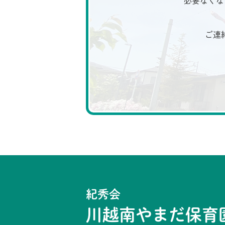
必要なくな
ご連
紀秀会
川越南やまだ保育