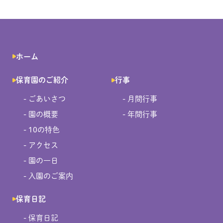
ホーム
保育園のご紹介
行事
- ごあいさつ
- 月間行事
- 園の概要
- 年間行事
- 10の特色
- アクセス
- 園の一日
- 入園のご案内
保育日記
- 保育日記