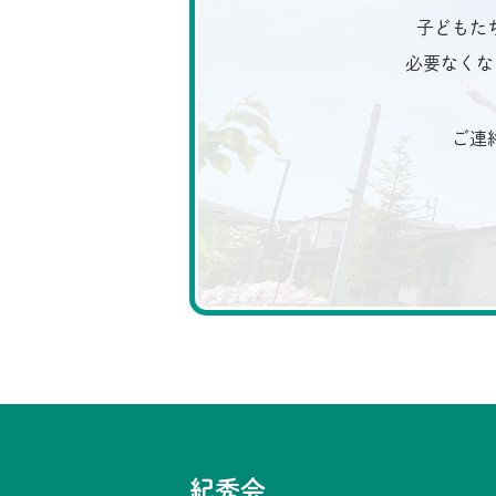
子どもた
必要なくな
ご連
紀秀会